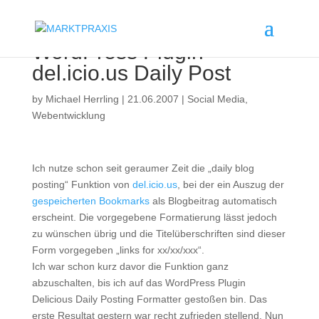
WordPress Plugin –
del.icio.us Daily Post
by
Michael Herrling
|
21.06.2007
|
Social Media
,
Webentwicklung
Ich nutze schon seit geraumer Zeit die „daily blog
posting“ Funktion von
del.icio.us
, bei der ein Auszug der
gespeicherten Bookmarks
als Blogbeitrag automatisch
erscheint. Die vorgegebene Formatierung lässt jedoch
zu wünschen übrig und die Titelüberschriften sind dieser
Form vorgegeben „links for xx/xx/xxx“.
Ich war schon kurz davor die Funktion ganz
abzuschalten, bis ich auf das WordPress Plugin
Delicious Daily Posting Formatter gestoßen bin. Das
erste Resultat gestern war recht zufrieden stellend. Nun